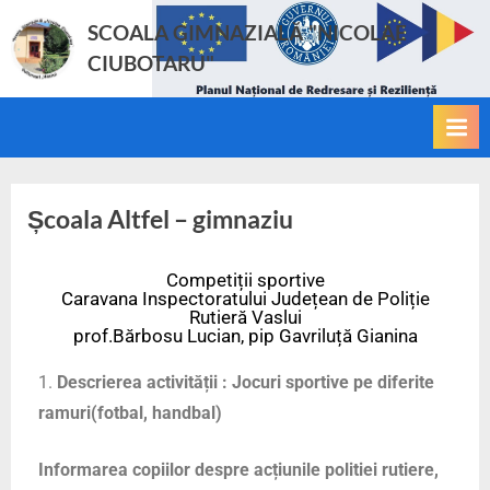
SCOALA GIMNAZIALĂ "NICOLAE
CIUBOTARU"
Școala Altfel – gimnaziu
Competiții sportive
Caravana Inspectoratului Județean de Poliție
Rutieră Vaslui
prof.Bărbosu Lucian, pip Gavriluță Gianina
Descrierea activității : Jocuri sportive pe diferite
ramuri(fotbal, handbal)
Informarea copiilor despre acțiunile politiei rutiere,